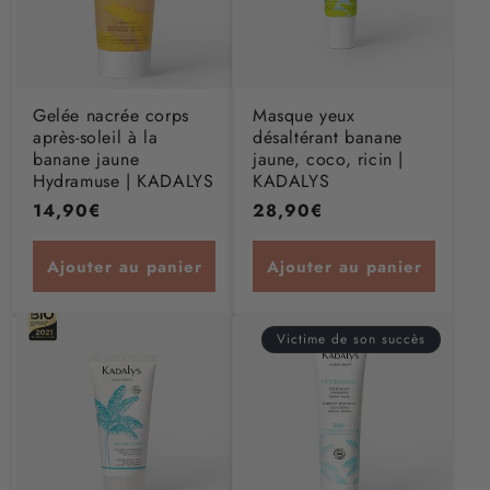
Gelée nacrée corps
Masque yeux
après-soleil à la
désaltérant banane
banane jaune
jaune, coco, ricin |
Hydramuse | KADALYS
KADALYS
Prix
14,90€
Prix
28,90€
habituel
habituel
Ajouter au panier
Ajouter au panier
Victime de son succès