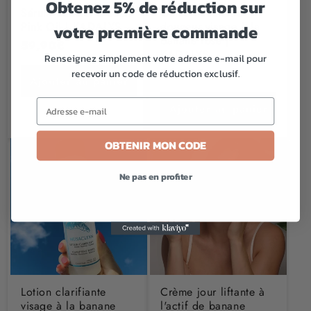
Obtenez 5% de réduction sur
Sérum booster d'éclat
Gelée micellaire
Pink Oil | KADALYS
douceur visage à la
votre première commande
banane rose |
Prix
59,90€
KADALYS
Renseignez simplement votre adresse e-mail pour
habituel
Prix
14,90€
recevoir un code de réduction exclusif.
Ajouter au panier
habituel
Ajouter au panier
OBTENIR MON CODE
Ne pas en profiter
Lotion clarifiante
Crème jour liftante à
visage à la banane
l'actif de banane