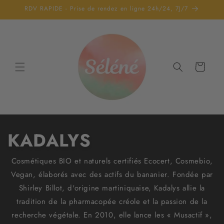
et
RDV RAPIDE - Prise de rendez en ligne 24h/24, 7J/7
passer
au
contenu
Panier
KADALYS
Cosmétiques BIO et naturels certifiés Ecocert, Cosmebio,
Vegan, élaborés avec des actifs du bananier. Fondée par
Shirley Billot, d'origine martiniquaise, Kadalys allie la
tradition de la pharmacopée créole et la passion de la
recherche végétale. En 2010, elle lance les « Musactif »,