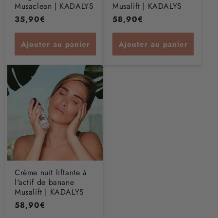
Musaclean | KADALYS
Musalift | KADALYS
Prix
35,90€
Prix
58,90€
habituel
habituel
Ajouter au panier
Ajouter au panier
Crème nuit liftante à
l'actif de banane
Musalift | KADALYS
Prix
58,90€
habituel