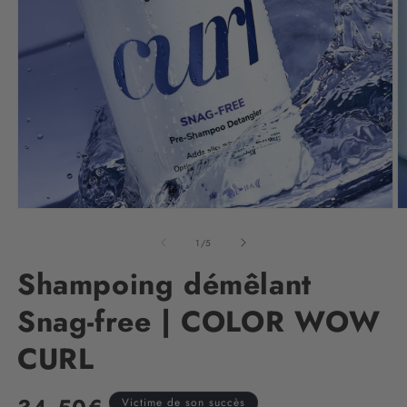
de
1
/
5
Shampoing démêlant
Snag-free | COLOR WOW
CURL
Victime de son succès